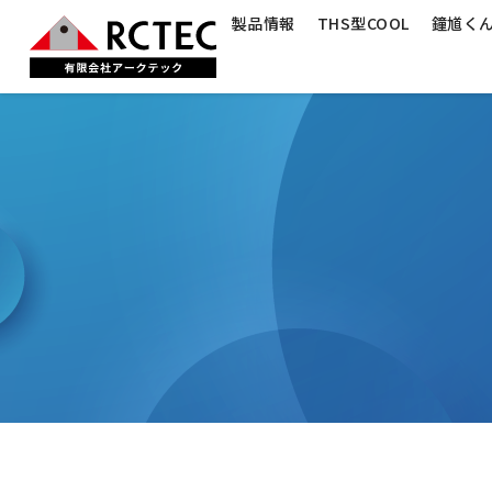
製品情報
THS型COOL
鐘馗く