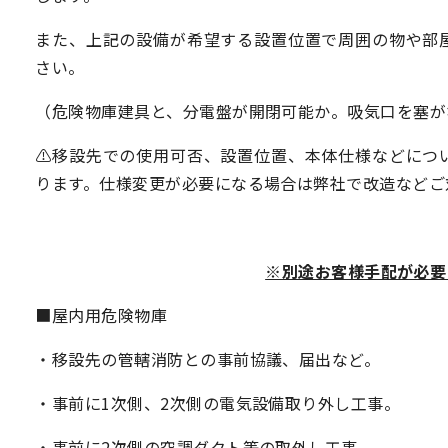
また、上記の設備が希望する設置位置で周囲の物や部
さい。
（危険物庫建具と、分電盤が開閉可能か。吸気口を塞が
⚠移設先での使用可否、設置位置、本体仕様などにつ
ります。仕様変更が必要になる場合は弊社で改造などご
※別途お客様手配が必要
■屋内用危険物庫
・移設先の管轄消防との事前協議、届出など。
・事前に1次側、2次側の電気設備取り外し工事。
・事前に2次側の空調ダクト等の取外し工事。