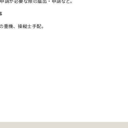
申請が必要な際の届出・申請など。
事
の重機、操縦士手配。