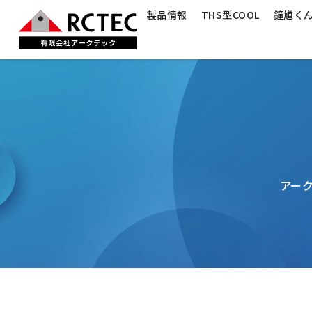
製品情報
THS型COOL
鐘馗く
アー