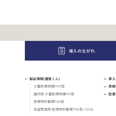
導入のながれ
製品情報(鐘馗くん)
導入
少量危険物庫FPO型
実績
屋内用 少量危険物庫FPI型
設置
危険物貯蔵庫FSA型
低温管理用 危険物貯蔵庫THS型-COOL