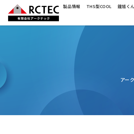
製品情報
THS型COOL
鐘馗く
アー